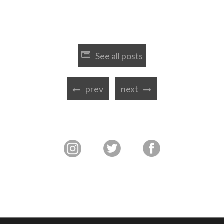
See all posts
prev
next